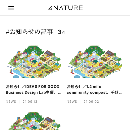
#お知らせの記事
3
お知らせ／IDEAS FOR GOOD
お知らせ／1.2 mile
Business Design Lab主催、
community compost、千駄ヶ
9/29（水）開催のイベントに代
谷での新拠点開始に伴い新メン
NEWS
|
21.09.13
NEWS
|
21.09.02
表・平間が登壇
バーを募集中