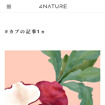
#カブの記事
1
件