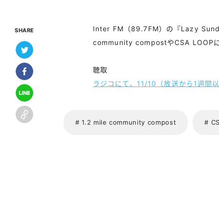
Inter FM（89.7FM）の『Lazy 
SHARE
community compostやCSA
聴取
ラジコにて、11/10（放送から1週
# 1.2 mile community compost
# C