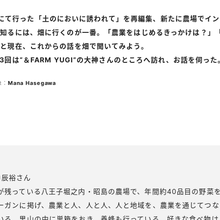
LIVEにて行った「土のにおいに誘われて」を再編集、新たに農場で
を知るには、畑に行くのが一番。「農業をはじめるきっかけは？」
と現在、これからの話を畑で聞いてみよう。
回は“＆FARM YUGI”の大神さんのところへ訪れ、お話を伺った
xt：
Mana
Hasegawa
大神辰裕さん
が残っている八王子堀之内・昭島の農場で、年間約40品目の野菜
ーガンに掲げ、農業と人、人と人、人と地域を、農業を通じてつな
いる。里山の中に巣箱をおき、養蜂も行っている。好きな食べ物は