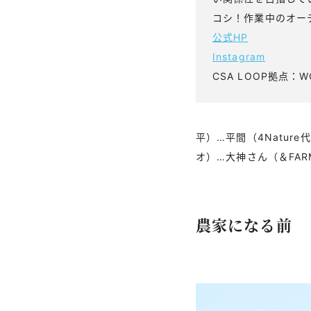
コシ！作業中のオー
公式HP
Instagram
CSA LOOP拠点：W
平）…平間（4Nature
オ）…大神さん（＆FARM
農家になる前