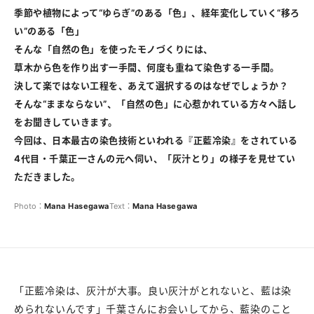
季節や植物によって“ゆらぎ”のある「色」、経年変化していく“移ろ
い”のある「色」
そんな「自然の色」を使ったモノづくりには、
草木から色を作り出す一手間、何度も重ねて染色する一手間。
決して楽ではない工程を、あえて選択するのはなぜでしょうか？
そんな“ままならない”、「自然の色」に心惹かれている方々へ話し
をお聞きしていきます。
今回は、日本最古の染色技術といわれる『正藍冷染』をされている
4代目・千葉正一さんの元へ伺い、「灰汁とり」の様子を見せてい
ただきました。
Photo：
Mana
Hasegawa
Text：
Mana
Hasegawa
「正藍冷染は、灰汁が大事。良い灰汁がとれないと、藍は染
められないんです」千葉さんにお会いしてから、藍染のこと