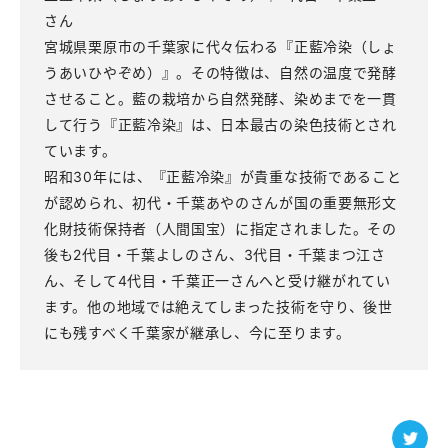
さん
宮城県栗原市の千葉家に代々伝わる『正藍冷染（しょ
うあいひやぞめ）』。その特徴は、自然の温度で発酵
させること。藍の栽培から自然発酵、染めまでを一貫
して行う『正藍冷染』は、日本最古の染色技術とされ
ています。
昭和30年には、『正藍冷染』が貴重な技術であること
が認められ、初代・千葉あやのさんが国の重要無形文
化財技術保持者（人間国宝）に指定されました。その
後も2代目・千葉よしのさん、3代目・千葉まつ江さ
ん、そして4代目・千葉正一さんへと受け継がれてい
ます。他の地域では絶えてしまった技術を守り、後世
にも残すべく千葉家が継承し、今に至ります。