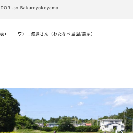
ORI.so Bakuroyokoyama
re代表） ワ）…渡邉さん（わたなべ農園/農家）