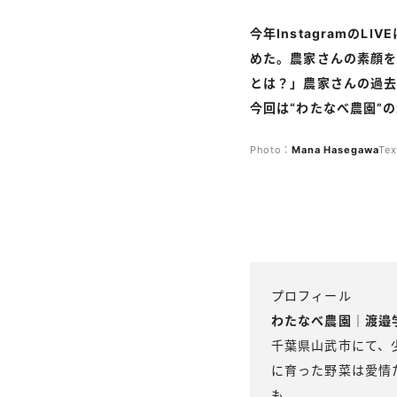
今年Instagramの
めた。農家さんの素顔
とは？」農家さんの過去
今回は“わたなべ農園”
Photo：
Mana
Hasegawa
Te
プロフィール
わたなべ農園｜渡邉
千葉県山武市にて、
に育った野菜は愛情
も。