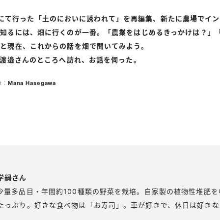
LIVEにて行った「土のにおいに誘われて」を再編集、新たに農場で
を知るには、畑に行くのが一番。「農業をはじめるきっかけは？」
と現在、これからの話を畑で聞いてみよう。
の渡邉さんのところへ訪れ、お話を伺った。
xt：
Mana
Hasegawa
学嗣さん
少量多品目・年間約100種類の野菜を栽培。自家製の植物性堆肥
たっぷり。好きな食べ物は「お寿司」。車が好きで、休日は好きな