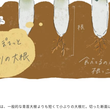
』は、一般的な青首大根よりも短くて小ぶりの大根だ。切った断面