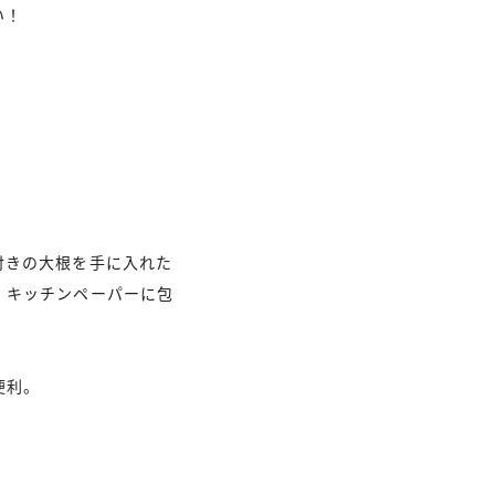
い！
付きの大根を手に入れた
、キッチンペーパーに包
便利。