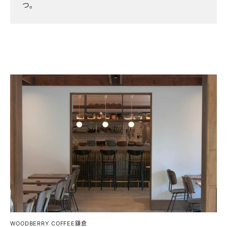
つ。
WOODBERRY COFFEE鎌倉