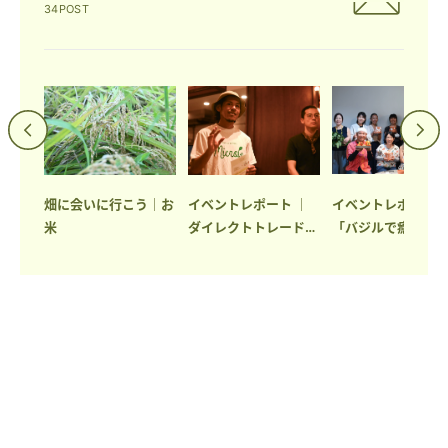
34POST
め
畑に会いに行こう｜お
イベントレポート ｜
イベントレポート
米
ダイレクトトレードの
「バジルで癒され
世界に浸るトークショ
日」ワークショッ
ー開催。
催。