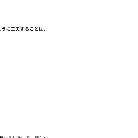
ように工夫することは、
月は2カ所にて、梅シロ