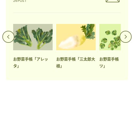
26POST
ングコ
お野菜手帳「アレッ
お野菜手帳「三太郎大
お野菜手帳「芽キ
タ」
根」
ツ」