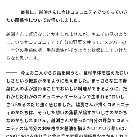
最後に、越渕さんに今後コミュニティでつくっていき
たい関係性についてお伺いしました。
越渕さん：贅沢なことかもしれませんが、キムチの話のよう
に、いつかコミュニティで自分の野菜を使って、メンバーの
一年分の手前味噌、手前醤油が揃うような状態にしていけた
らなと思います。
今回お二人からお話を伺うと、食材単体を超えたおい
しさという概念があるように思えました。まっさらな生の野
菜に人の手が加わることでおいしい料理ができるように、だ
れかとだれかのコミュニティケーションで生まれる”おいし
さ”があるのだと強く感じました。越渕さんが描くコミュニテ
ィのかたちは、そうした想いの集積が醸すおいしさのかたち
なのかもしれません。越渕さんが語った”自分の野菜でコミュ
ニティの年間分のお味噌やお醤油を揃えたい”という想いは、
CSAにおける作り手と食べ手の究極の関係性なのかもしれま