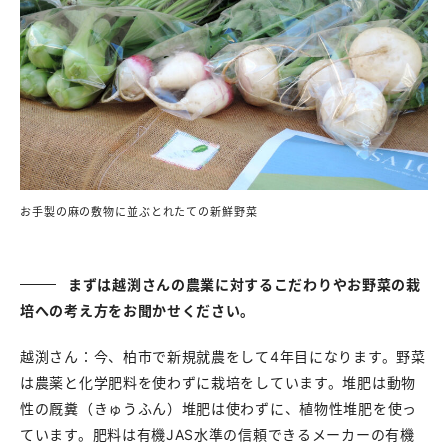
お手製の麻の敷物に並ぶとれたての新鮮野菜
まずは越渕さんの農業に対するこだわりやお野菜の栽
培への考え方をお聞かせください。
越渕さん：今、柏市で新規就農をして4年目になります。野菜
は農薬と化学肥料を使わずに栽培をしています。堆肥は動物
性の厩糞（きゅうふん）堆肥は使わずに、植物性堆肥を使っ
ています。肥料は有機JAS水準の信頼できるメーカーの有機