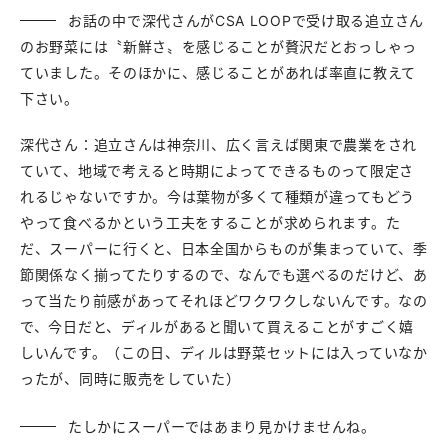
お話の中で深代さんがCSA LOOPで受け取る追立さん
のお野菜には〝新鮮さ〟を感じることが贅沢だとおっしゃっ
ていました。そのほかに、感じることがあれば率直に教えて
下さい。
深代さん：追立さんは神奈川、広く言えば関東で農業をされ
ていて、地域で考えると時期によってできるものって限定さ
れるじゃないですか。今は葉物が多くて種類が違ってもどう
やって食べるかという工夫をすることが求められます。た
だ、スーパーに行くと、日本全国からものが集まっていて、季
節関係なく揃ってたりするので、なんでも選べるのだけど、あ
って当たり前感があってそれほどワクワクしないんです。なの
で、今日だと、ディルがあると聞いて買えることがすごく嬉
しいんです。（この日、ディルは野菜セットには入っていなか
ったが、同時に販売をしていた）
たしかにスーパーではあまり見かけませんね。