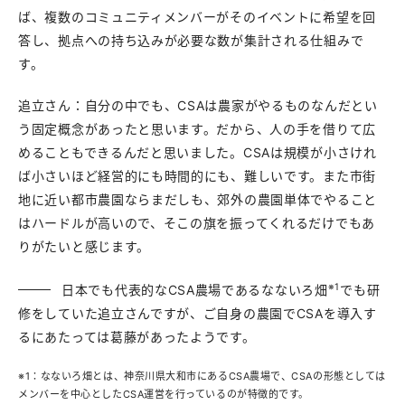
ば、複数のコミュニティメンバーがそのイベントに希望を回
答し、拠点への持ち込みが必要な数が集計される仕組みで
す。
追立さん：自分の中でも、CSAは農家がやるものなんだとい
う固定概念があったと思います。だから、人の手を借りて広
めることもできるんだと思いました。CSAは規模が小さけれ
ば小さいほど経営的にも時間的にも、難しいです。また市街
地に近い都市農園ならまだしも、郊外の農園単体でやること
はハードルが高いので、そこの旗を振ってくれるだけでもあ
りがたいと感じます。
※1
日本でも代表的なCSA農場であるなないろ畑
でも研
修をしていた追立さんですが、ご自身の農園でCSAを導入す
るにあたっては葛藤があったようです。
※1：なないろ畑とは、神奈川県大和市にあるCSA農場で、CSAの形態としては
メンバーを中心としたCSA運営を行っているのが特徴的です。