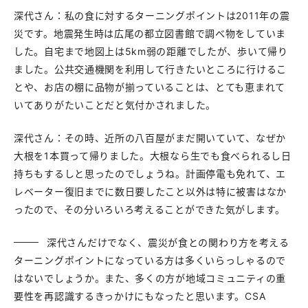
深代さん：私の食に対するターニングポイントは2011年の震
災です。地震発生時は広尾の都立図書館で調べ物をしていま
した。自宅まで地図上は5km弱の距離でしたが、歩いて帰り
ました。公共交通機関を利用して行きたいところに行けるこ
とや、お店の棚に品物が揃っていることは、とても恵まれて
いてありがたいことだと気付かされました。
深代さん：その時、近所の八百屋がまだ開いていて、なぜか
大根を1本買って帰りました。大根なら生でも食べられるし日
持ちもするしと思ったのでしょうね。計画停電も免れて、エ
レベーター復旧までに数日要したこと以外は特に被害はなか
ったので、その分いろいろ考えることができた気がします。
深代さんだけでなく、震災が食との関わり方を考える
ターニングポイントになっている方は多くいらっしゃるので
はないでしょうか。また、多くの方が地域コミュニティの重
要性を再認識するきっかけにもなったと思います。CSA