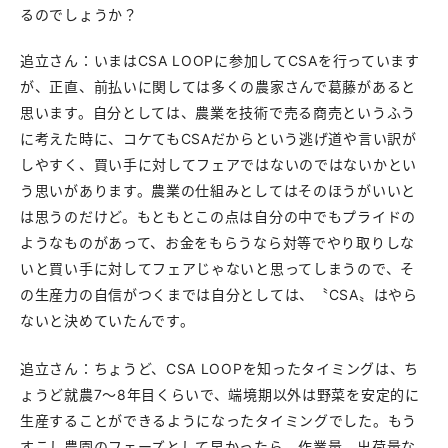
るのでしょうか？
追立さん：いまはCSA LOOPに参加してCSAを行っています
が、正直、前払いに関しては多くの農家さんで葛藤があると
思います。自分としては、農業を技術で売る商売というふう
に考えた時に、コケてもCSAだからという逃げ道や言い訳が
しやすく、買い手に対してフェアではないのではないかとい
う思いがあります。農業の仕組みとしてはそのほうがいいと
は思うのだけど。もともとこの点は自分の中でもプライドの
ようなものがあって、お金をもらうなら対等でやり取りしな
いと買い手に対してフェアじゃないと思ってしまうので、そ
の生産力の自信がつくまでは自分としては、〝CSA〟はやら
ないと決めていたんです。
追立さん：ちょうど、CSA LOOPを知ったタイミングは、ち
ょうど就農7〜8年目くらいで、端境期以外は野菜を安定的に
生産することができるようになったタイミングでした。もう
すこし農園のフェーズとして早かったら、作業量、出荷量な