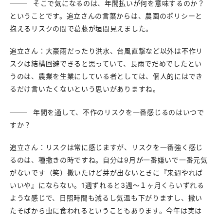
そこで気になるのは、年間払いが何を意味するのか？
ということです。追立さんの言葉からは、農園のポリシーと
抱えるリスクの間で葛藤が垣間見えました。
追立さん：大豪雨だったり洪水、台風直撃など以外は不作リ
スクは結構回避できると思っていて、長雨でだめでしたとい
うのは、農業を生業にしている者としては、個人的にはでき
るだけ言いたくないという思いがありますね。
年間を通して、不作のリスクを一番感じるのはいつで
すか？
追立さん：リスクは常に感じますが、リスクを一番強く感じ
るのは、種撒きの時ですね。自分は9月が一番嫌いで一番元気
がないです（笑）撒いたけど芽が出ないときに『来週やれば
いいや』にならない。1週ずれると3週〜１ヶ月くらいずれる
ような感じで、日照時間も減るし気温も下がりますし、撒い
たそばから虫に食われるということもあります。今年は実は