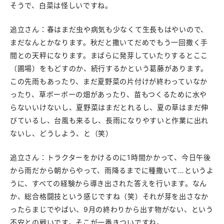
そうで、白菜は怪しいですね。
追立さん：春はまだ虫や病気も少なくて生長もはやいので、
まだなんとかなります。秋だと撒いてだめでもう一回撒く手
間との天秤になります。まばらに発芽していたりするとここ
（圃場）をもどすのか、続行するかという葛藤があります。
この先雨もあったり、まだ夏野菜の片付けが終わっていなか
ったり、草ボーボーの畑があったり、苗もつくるために水や
らないいけないし、夏野菜はまだとれるし、夏の草はまだ伸
びているし、台風も来るし、長雨になりやすいと作業に出れ
ないし、どうしよう、と（笑）
追立さん：トラクターをかけるのに1時間かかって、今日午後
から雨だから朝からやって、雨降るまでに種撒いて…というよ
うに、すべての経験から導き出された答えを行います。なん
か、総合格闘技という感じですね（笑）それが芽を出さなか
ったらまじでやばい、9月の終わりから出す物がない、という
不安との戦いです。そこが一番きついですね。