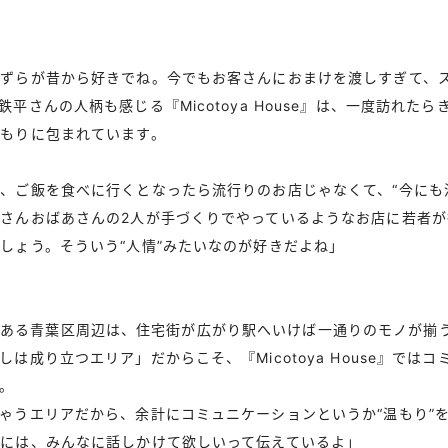
たずらが昔から好きでね。今でもお客さんにおまけを渡しすぎて、
平さんの人柄も感じる『Micotoya House』は、一度訪れた
もりに包まれています。
、ご飯を食べに行くとなったら流行りのお店じゃなくて、“今にも
さんおばあさんの2人が手づくりでやっているようなお店に若者が
しょう。そういう“人情”みたいなのが好きだよね」
use』のある青葉区周辺は、住宅街が広がり駅へいけば一通りのモノが
は成り立つエリア」だからこそ、『Micotoya House』では
。
ゃうエリアだから、余計にコミュニケーションというか“温もり”
には、みんなに話しかけて欲しいって伝えているよ」