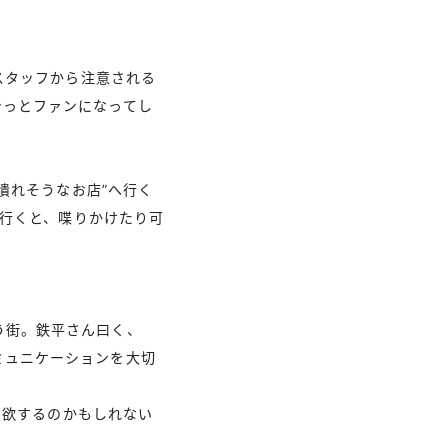
スタッフから注意される
らきっとファンになってし
潰れそうなお店”へ行く
行くと、喋りかけたり可
揃う街。鉄平さん曰く、
コミュニケーションを大切
を欲するのかもしれない