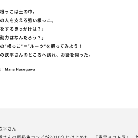
る根っこは土の中。
あの人を支える強い根っこ。
をするきっかけは？」
動力はなんだろう？」
の“根っこ”＝“ルーツ”を掘ってみよう！
』の鉄平さんのところへ訪れ、お話を伺った。
xt：
Mana
Hasegawa
鉄平さん
徹さんの同級生コンビが2010年にはじめた、『青果ミコト屋』。