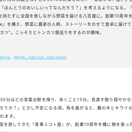
に「ほんとうのおいしいってなんだろう？」を考えるようになる。
を持たずに全国を旅しながら野菜を届ける八百屋に。創業10周年
 House』を構え、野菜に農家の人柄、ストーリーをのせて食卓に届け
ンカツ”。こっそりとトンカツ屋巡りをするのが趣味。
toya
、
@kiki_natural_icecream
30分ほどの青葉台駅を降り、歩くこと15分。見渡す限り穏やか
ろうか？」と少し不安になる頃。角を曲がると、藤の木とキウイ
れます。
全国を旅してきた『青果ミコト屋』が、創業10周年を機に根を張っ