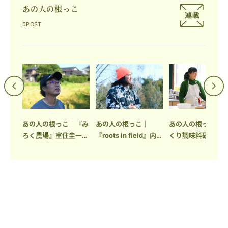
あの人の根っこ
5POST
｜
あの人の根っこ｜『み
あの人の根っこ｜
あの人の根っこ｜
FEE』
ろく農場』室住圭一さ
『roots in field』内田
くり調味料研究家
ん
皓基さん
ザワエイコさん