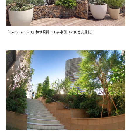
『roots in field』植栽設計・工事事例（内田さん提供）