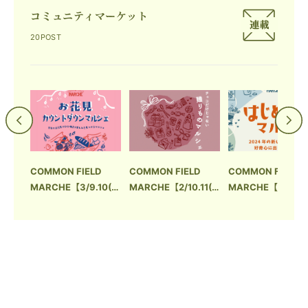
コミュニティマーケット
20POST
の出会
COMMON FIELD
COMMON FIELD
COMMON FIELD
クファ
MARCHE【3/9.10(土
MARCHE【2/10.11(土
MARCHE【1/13.1
日)】「お花見カウン
日)】「チョコだけじ
日)】「はじめてマ
トダウンマルシェ」
ゃない 贈りものマル
シェ」
シェ」